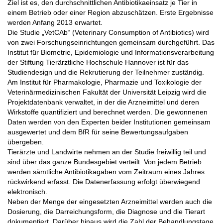
Ziel ist es, den durchschnittlichen Antibiotikaeinsatz je Tier in
einem Betrieb oder einer Region abzuschätzen. Erste Ergebnisse
werden Anfang 2013 erwartet.
Die Studie „VetCAb“ (Veterinary Consumption of Antibiotics) wird
von zwei Forschungseinrichtungen gemeinsam durchgeführt. Das
Institut für Biometrie, Epidemiologie und Informationsverarbeitung
der Stiftung Tierärztliche Hochschule Hannover ist für das
Studiendesign und die Rekrutierung der Teilnehmer zuständig.
Am Institut für Pharmakologie, Pharmazie und Toxikologie der
Veterinärmedizinischen Fakultät der Universität Leipzig wird die
Projektdatenbank verwaltet, in der die Arzneimittel und deren
Wirkstoffe quantifiziert und berechnet werden. Die gewonnenen
Daten werden von den Experten beider Institutionen gemeinsam
ausgewertet und dem BfR für seine Bewertungsaufgaben
übergeben.
Tierärzte und Landwirte nehmen an der Studie freiwillig teil und
sind über das ganze Bundesgebiet verteilt. Von jedem Betrieb
werden sämtliche Antibiotikagaben vom Zeitraum eines Jahres
rückwirkend erfasst. Die Datenerfassung erfolgt überwiegend
elektronisch.
Neben der Menge der eingesetzten Arzneimittel werden auch die
Dosierung, die Darreichungsform, die Diagnose und die Tierart
dokumentiert. Darüber hinaus wird die Zahl der Behandlungstage